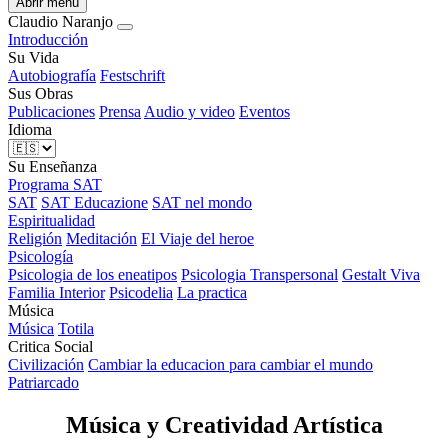
Abrir menú
Claudio
Naranjo
Introducción
Su Vida
Autobiografía
Festschrift
Sus Obras
Publicaciones
Prensa
Audio y video
Eventos
Idioma
Su Enseñanza
Programa SAT
SAT
SAT Educazione
SAT nel mondo
Espiritualidad
Religión
Meditación
El Viaje del heroe
Psicología
Psicologia de los eneatipos
Psicologia Transpersonal
Gestalt Viva
Familia Interior
Psicodelia
La practica
Música
Música
Totila
Critica Social
Civilización
Cambiar la educacion para cambiar el mundo
Patriarcado
Música y Creatividad Artística