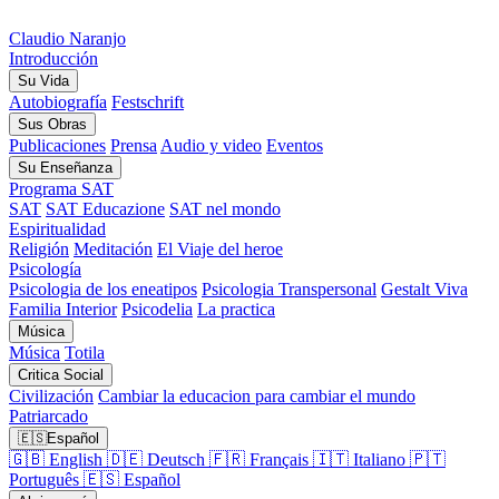
Claudio
Naranjo
Introducción
Su Vida
Autobiografía
Festschrift
Sus Obras
Publicaciones
Prensa
Audio y video
Eventos
Su Enseñanza
Programa SAT
SAT
SAT Educazione
SAT nel mondo
Espiritualidad
Religión
Meditación
El Viaje del heroe
Psicología
Psicologia de los eneatipos
Psicologia Transpersonal
Gestalt Viva
Familia Interior
Psicodelia
La practica
Música
Música
Totila
Critica Social
Civilización
Cambiar la educacion para cambiar el mundo
Patriarcado
🇪🇸
Español
🇬🇧
English
🇩🇪
Deutsch
🇫🇷
Français
🇮🇹
Italiano
🇵🇹
Português
🇪🇸
Español