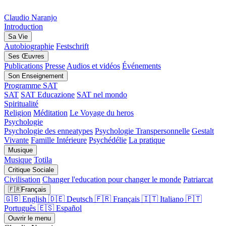
Claudio
Naranjo
Introduction
Sa Vie
Autobiographie
Festschrift
Ses Œuvres
Publications
Presse
Audios et vidéos
Événements
Son Enseignement
Programme SAT
SAT
SAT Educazione
SAT nel mondo
Spiritualité
Religion
Méditation
Le Voyage du heros
Psychologie
Psychologie des enneatypes
Psychologie Transpersonnelle
Gestalt
Vivante
Famille Intérieure
Psychédélie
La pratique
Musique
Musique
Totila
Critique Sociale
Civilisation
Changer l'education pour changer le monde
Patriarcat
🇫🇷
Français
🇬🇧
English
🇩🇪
Deutsch
🇫🇷
Français
🇮🇹
Italiano
🇵🇹
Português
🇪🇸
Español
Ouvrir le menu