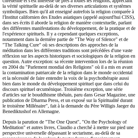
chrétienne et s'est intéressé de près à toutes les religions, appréciant
la vérité spirituelle au-delà de ses diverses articulations et systèmes
symboliques. Bien qu'il ait enseigné autrefois la religion comparée à
l'Institut californien des Etudes asiatiques (appelé aujourd'hui CISS),
dans ses écrits il aborde la religion de manière contextuelle, parlant
des différentes manifestations du développement, de la pratique et de
l'expérience spirituels. Il y a cependant quelques exceptions,
notamment dans la dernière partie de "The Way of Silence" et de
"The Talking Cure" où ses descriptions des approches de la
méditation dans les différentes traditions sont précédées d'une vaste
réflexion sur les aspects historiques et sociologiques de la religion en
question. Autre exception: sa récente intervention lors de la réunion
en 2004 du "Parlement mondial des Religions" où il a mis en avant
la contamination patriarcale de la religion dans le monde occidental
et la nécessité de faire entendre la voix de la psychothérapie aussi
bien dans le monde du développement spirituel que dans celui du
discours spirituel œcuménique. Troisième exception, une série
d'articles sur le bouddhisme tibétain, paru dans Gesar Magazine, une
publication de Dharma Press, et un exposé sur la Spiritualité durant
le troisième Millénaire", fait à la demande du Père Willigis Jaeger du
Benediktushof en Allemagne.
Depuis la parution de "The One Quest", "On the Psychology of
Meditation" et autres livres, Claudio a cherché à mettre sur pied une
perspective universelle dépassant le sectarisme, au-delà de sa