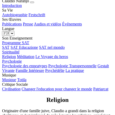
Claudio
Naranjo
Introduction
Sa Vie
Autobiographie
Festschrift
Ses Œuvres
Publications
Presse
Audios et vidéos
Événements
Langue
Son Enseignement
Programme SAT
SAT
SAT Educazione
SAT nel mondo
Spiritualité
Religion
Méditation
Le Voyage du heros
Psychologie
Psychologie des enneatypes
Psychologie Transpersonnelle
Gestalt
Vivante
Famille Intérieure
Psychédélie
La pratique
Musique
Musique
Totila
Critique Sociale
Civilisation
Changer l'education pour changer le monde
Patriarcat
Religion
Originaire d'une famille juive, Claudio a grandi dans la religion